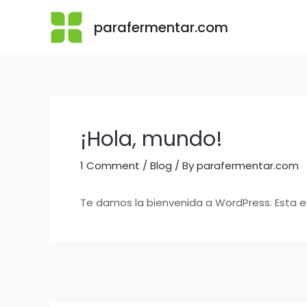
Skip
parafermentar.com
to
content
¡Hola, mundo!
1 Comment
/
Blog
/ By
parafermentar.com
Te damos la bienvenida a WordPress. Esta es 
Post
navigation